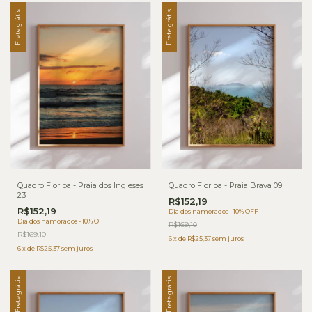
Frete grátis
Frete grátis
Quadro Floripa - Praia dos Ingleses
Quadro Floripa - Praia Brava 09
23
R$152,19
R$152,19
Dia dos namorados - 10% OFF
Dia dos namorados - 10% OFF
R$169,10
R$169,10
6
x
de
R$25,37
sem juros
6
x
de
R$25,37
sem juros
Frete grátis
Frete grátis