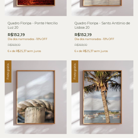
Quadro Floripa - Ponte Hercílio
Quadro Floripa - Santo Antônio de
Luz 20
Lisboa 20
R$152,19
R$152,19
Dia dos namorados - 10% OFF
Dia dos namorados - 10% OFF
R$169,10
R$169,10
6
x
de
R$25,37
sem juros
6
x
de
R$25,37
sem juros
Frete grátis
Frete grátis