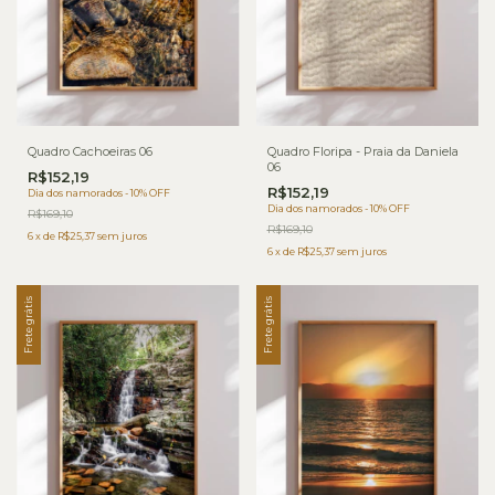
Quadro Cachoeiras 06
Quadro Floripa - Praia da Daniela
06
R$152,19
R$152,19
Dia dos namorados - 10% OFF
Dia dos namorados - 10% OFF
R$169,10
R$169,10
6
x
de
R$25,37
sem juros
6
x
de
R$25,37
sem juros
Frete grátis
Frete grátis