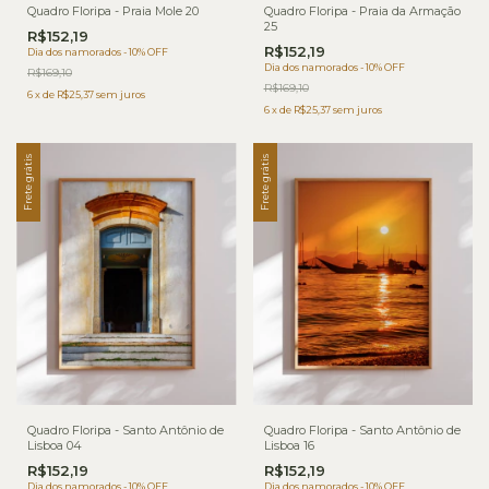
Quadro Floripa - Praia Mole 20
Quadro Floripa - Praia da Armação
25
R$152,19
R$152,19
Dia dos namorados - 10% OFF
Dia dos namorados - 10% OFF
R$169,10
R$169,10
6
x
de
R$25,37
sem juros
6
x
de
R$25,37
sem juros
Frete grátis
Frete grátis
Quadro Floripa - Santo Antônio de
Quadro Floripa - Santo Antônio de
Lisboa 04
Lisboa 16
R$152,19
R$152,19
Dia dos namorados - 10% OFF
Dia dos namorados - 10% OFF