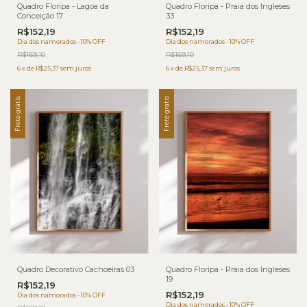
Quadro Floripa - Lagoa da
Quadro Floripa - Praia dos Ingleses
Conceição 17
33
R$152,19
R$152,19
Dia dos namorados - 10% OFF
Dia dos namorados - 10% OFF
R$169,10
R$169,10
6
x
de
R$25,37
sem juros
6
x
de
R$25,37
sem juros
Frete grátis
Frete grátis
Quadro Decorativo Cachoeiras 03
Quadro Floripa - Praia dos Ingleses
19
R$152,19
R$152,19
Dia dos namorados - 10% OFF
Dia dos namorados - 10% OFF