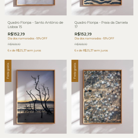
Quadro Floripa - Santo Antônio de
Quadro Floripa - Praia da Daniela
Lisboa 15
17
R$152,19
R$152,19
Dia dos namorados - 10% OFF
Dia dos namorados - 10% OFF
R$169,10
R$169,10
6
x
de
R$25,37
sem juros
6
x
de
R$25,37
sem juros
Frete grátis
Frete grátis