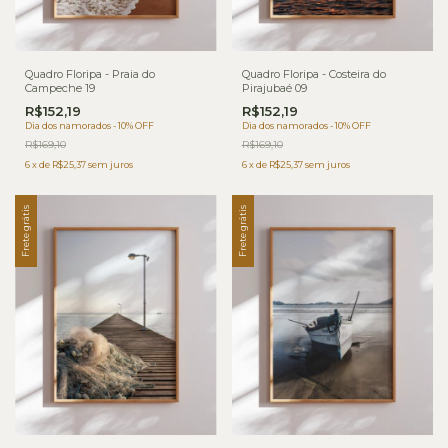
Quadro Floripa - Praia do
Quadro Floripa - Costeira do
Campeche 19
Pirajubaé 09
R$152,19
R$152,19
Dia dos namorados - 10% OFF
Dia dos namorados - 10% OFF
R$169,10
R$169,10
6
x
de
R$25,37
sem juros
6
x
de
R$25,37
sem juros
Frete grátis
Frete grátis