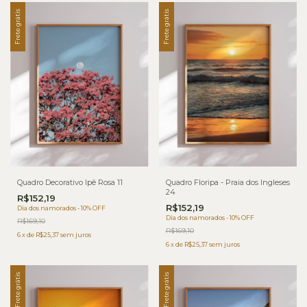
Frete grátis
Frete grátis
Quadro Decorativo Ipê Rosa 11
Quadro Floripa - Praia dos Ingleses
24
R$152,19
R$152,19
Dia dos namorados - 10% OFF
Dia dos namorados - 10% OFF
R$169,10
R$169,10
6
x
de
R$25,37
sem juros
6
x
de
R$25,37
sem juros
Frete grátis
Frete grátis