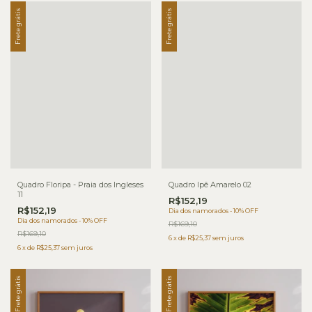
Frete grátis
Frete grátis
Quadro Floripa - Praia dos Ingleses
Quadro Ipê Amarelo 02
11
R$152,19
R$152,19
Dia dos namorados - 10% OFF
Dia dos namorados - 10% OFF
R$169,10
R$169,10
6
x
de
R$25,37
sem juros
6
x
de
R$25,37
sem juros
Frete grátis
Frete grátis