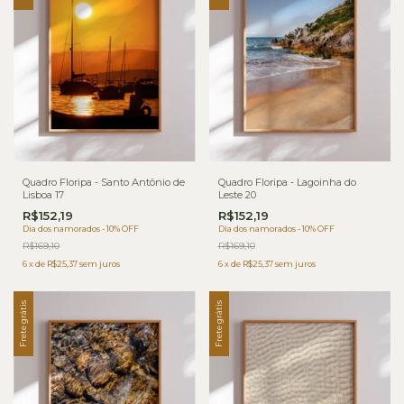
Quadro Floripa - Santo Antônio de
Quadro Floripa - Lagoinha do
Lisboa 17
Leste 20
R$152,19
R$152,19
Dia dos namorados - 10% OFF
Dia dos namorados - 10% OFF
R$169,10
R$169,10
6
x
de
R$25,37
sem juros
6
x
de
R$25,37
sem juros
Frete grátis
Frete grátis