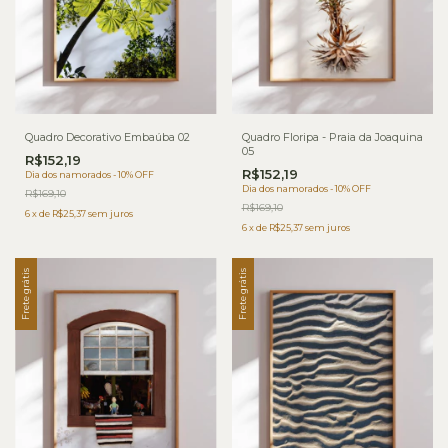
Quadro Decorativo Embaúba 02
Quadro Floripa - Praia da Joaquina
05
R$152,19
R$152,19
Dia dos namorados - 10% OFF
Dia dos namorados - 10% OFF
R$169,10
R$169,10
6
x
de
R$25,37
sem juros
6
x
de
R$25,37
sem juros
Frete grátis
Frete grátis