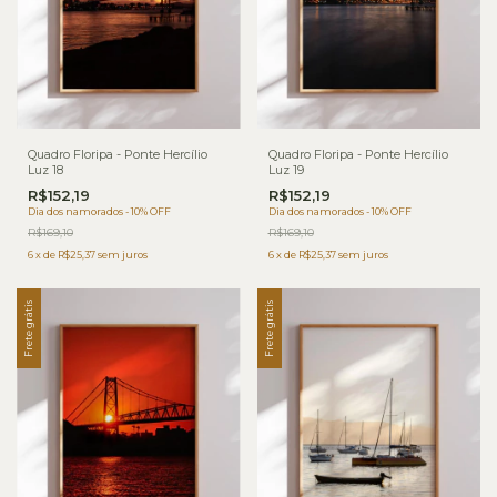
Quadro Floripa - Ponte Hercílio
Quadro Floripa - Ponte Hercílio
Luz 18
Luz 19
R$152,19
R$152,19
Dia dos namorados - 10% OFF
Dia dos namorados - 10% OFF
R$169,10
R$169,10
6
x
de
R$25,37
sem juros
6
x
de
R$25,37
sem juros
Frete grátis
Frete grátis