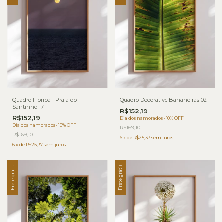
Quadro Floripa - Praia do
Quadro Decorativo Bananeiras 02
Santinho 17
R$152,19
R$152,19
Dia dos namorados - 10% OFF
Dia dos namorados - 10% OFF
R$169,10
R$169,10
6
x
de
R$25,37
sem juros
6
x
de
R$25,37
sem juros
Frete grátis
Frete grátis