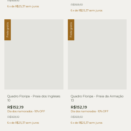
R$169,10
R$169,10
6
x
de
R$25,37
sem juros
6
x
de
R$25,37
sem juros
Frete grátis
Frete grátis
Quadro Floripa - Praia dos Ingleses
Quadro Floripa - Praia da Armação
10
13
R$152,19
R$152,19
Dia dos namorados - 10% OFF
Dia dos namorados - 10% OFF
R$169,10
R$169,10
6
x
de
R$25,37
sem juros
6
x
de
R$25,37
sem juros