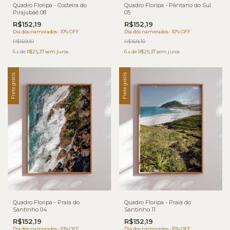
Quadro Floripa - Costeira do
Quadro Floripa - Pântano do Sul
Pirajubaé 08
05
R$152,19
R$152,19
Dia dos namorados - 10% OFF
Dia dos namorados - 10% OFF
R$169,10
R$169,10
6
x
de
R$25,37
sem juros
6
x
de
R$25,37
sem juros
Frete grátis
Frete grátis
Quadro Floripa - Praia do
Quadro Floripa - Praia do
Santinho 04
Santinho 11
R$152,19
R$152,19
Dia dos namorados - 10% OFF
Dia dos namorados - 10% OFF