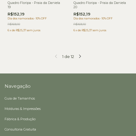
Quadro Floripa - Praia da Daniela
Quadro Floripa - Praia da Daniela
19
20
R$152,19
R$152,19
Dia dos namorados - 10% OFF
Dia dos namorados - 10% OFF
R$169,10
R$169,10
6
x
de
R$25,37
sem juros
6
x
de
R$25,37
sem juros
1
de
12
Navegação
Guia de Tamanhos
Molduras & Impressões
Fábrica & Produção
Consultoria Gratuita