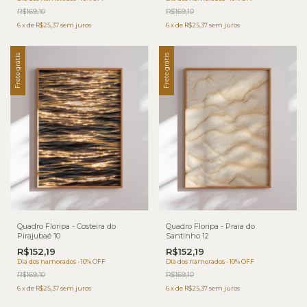
R$169,10
R$169,10
6
x
de
R$25,37
sem juros
6
x
de
R$25,37
sem juros
Frete grátis
Frete grátis
Quadro Floripa - Costeira do
Quadro Floripa - Praia do
Pirajubaé 10
Santinho 12
R$152,19
R$152,19
Dia dos namorados - 10% OFF
Dia dos namorados - 10% OFF
R$169,10
R$169,10
6
x
de
R$25,37
sem juros
6
x
de
R$25,37
sem juros