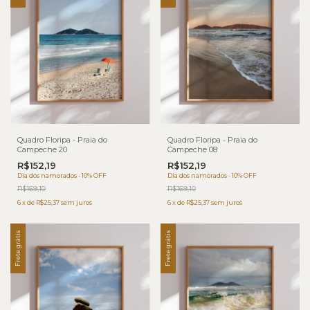
Quadro Floripa - Praia do
Quadro Floripa - Praia do
Campeche 20
Campeche 08
R$152,19
R$152,19
Dia dos namorados - 10% OFF
Dia dos namorados - 10% OFF
R$169,10
R$169,10
6
x
de
R$25,37
sem juros
6
x
de
R$25,37
sem juros
Frete grátis
Frete grátis