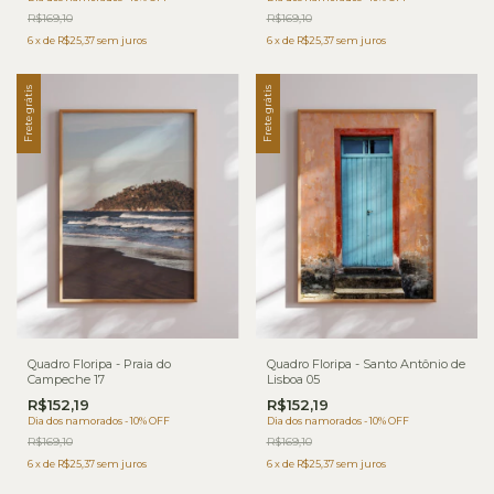
R$169,10
R$169,10
6
x
de
R$25,37
sem juros
6
x
de
R$25,37
sem juros
Frete grátis
Frete grátis
Quadro Floripa - Praia do
Quadro Floripa - Santo Antônio de
Campeche 17
Lisboa 05
R$152,19
R$152,19
Dia dos namorados - 10% OFF
Dia dos namorados - 10% OFF
R$169,10
R$169,10
6
x
de
R$25,37
sem juros
6
x
de
R$25,37
sem juros