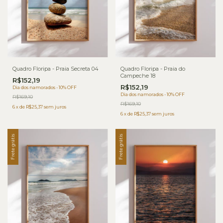
Quadro Floripa - Praia Secreta 04
Quadro Floripa - Praia do
Campeche 18
R$152,19
R$152,19
Dia dos namorados - 10% OFF
Dia dos namorados - 10% OFF
R$169,10
R$169,10
6
x
de
R$25,37
sem juros
6
x
de
R$25,37
sem juros
Frete grátis
Frete grátis