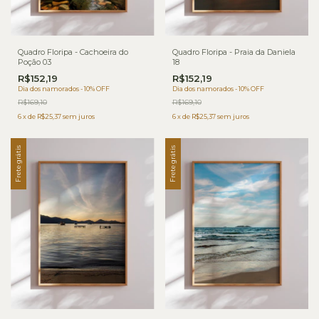
Quadro Floripa - Cachoeira do
Quadro Floripa - Praia da Daniela
Poção 03
18
R$152,19
R$152,19
Dia dos namorados - 10% OFF
Dia dos namorados - 10% OFF
R$169,10
R$169,10
6
x
de
R$25,37
sem juros
6
x
de
R$25,37
sem juros
Frete grátis
Frete grátis