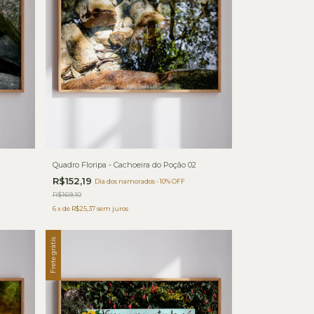
Quadro Floripa - Cachoeira do Poção 02
R$152,19
Dia dos namorados - 10% OFF
R$169,10
6
x
de
R$25,37
sem juros
Frete grátis