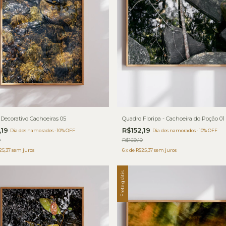
Decorativo Cachoeiras 05
Quadro Floripa - Cachoeira do Poção 01
,19
R$152,19
Dia dos namorados - 10% OFF
Dia dos namorados - 10% OFF
0
R$169,10
25,37
sem juros
6
x
de
R$25,37
sem juros
Frete grátis