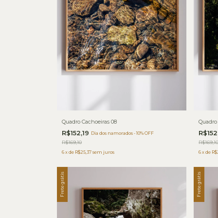
Quadro Cachoeiras 08
Quadro 
R$152,19
R$152
Dia dos namorados - 10% OFF
R$169,10
R$169,1
6
x
de
R$25,37
sem juros
6
x
de
R$
Frete grátis
Frete grátis