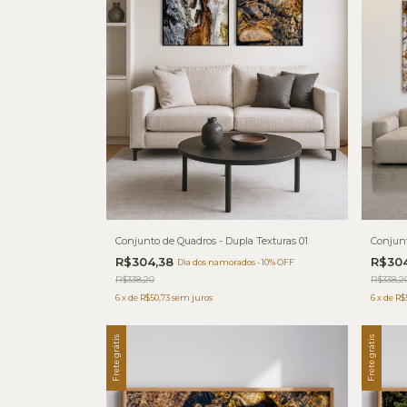
Conjunto de Quadros - Dupla Texturas 01
Conjunt
R$304,38
R$30
Dia dos namorados - 10% OFF
R$338,20
R$338,2
6
x
de
R$50,73
sem juros
6
x
de
R$
Frete grátis
Frete grátis