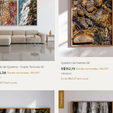
Quadro Cachoeiras 06
o de Quadros - Dupla Texturas 02
R$152,19
Dia dos namorados - 10% OFF
4,38
Dia dos namorados - 10% OFF
R$169,10
0
6
x
de
R$25,37
sem juros
50,73
sem juros
Frete grátis