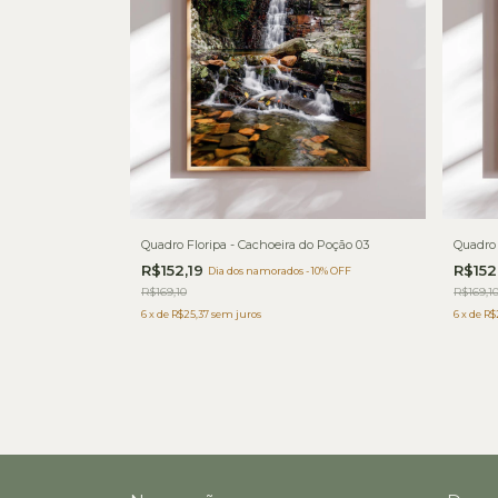
Quadro Floripa - Cachoeira do Poção 03
Quadro 
R$152,19
R$152
Dia dos namorados - 10% OFF
R$169,10
R$169,1
6
x
de
R$25,37
sem juros
6
x
de
R$