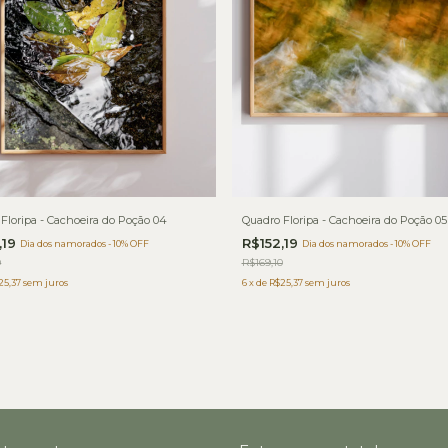
Floripa - Cachoeira do Poção 04
Quadro Floripa - Cachoeira do Poção 05
,19
R$152,19
Dia dos namorados - 10% OFF
Dia dos namorados - 10% OFF
0
R$169,10
25,37
sem juros
6
x
de
R$25,37
sem juros