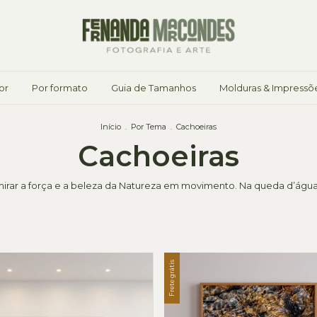
or
Por formato
Guia de Tamanhos
Molduras & Impressõ
Início
.
Por Tema
.
Cachoeiras
Cachoeiras
rar a força e a beleza da Natureza em movimento. Na queda d’água, 
Frete grátis