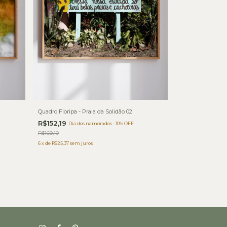
Quadro Floripa - Praia da Solidão 02
R$152,19
Dia dos namorados - 10% OFF
R$169,10
6
x
de
R$25,37
sem juros