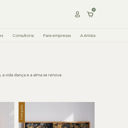
0
es
Consultoria
Para empresas
A Artista
a vida dança e a alma se renova.
Frete grátis