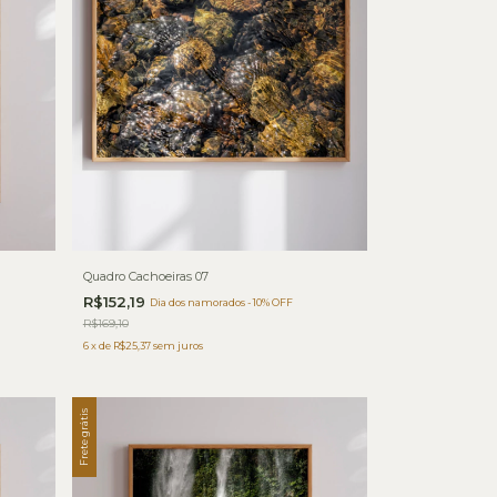
Quadro Cachoeiras 07
R$152,19
Dia dos namorados - 10% OFF
R$169,10
6
x
de
R$25,37
sem juros
Frete grátis