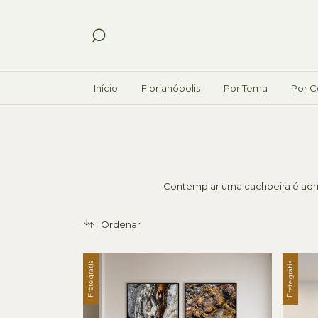
Início
Florianópolis
Por Tema
Por C
Contemplar uma cachoeira é admi
Ordenar
Frete grátis
Frete grátis