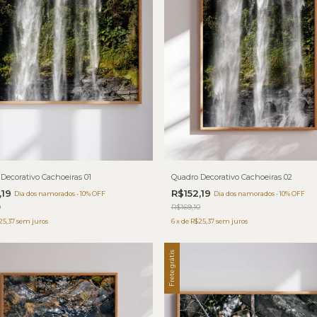
Decorativo Cachoeiras 01
Quadro Decorativo Cachoeiras 02
,19
R$152,19
Dia dos namorados - 10% OFF
Dia dos namorados - 10% OFF
0
R$169,10
25,37
sem juros
6
x
de
R$25,37
sem juros
Frete grátis