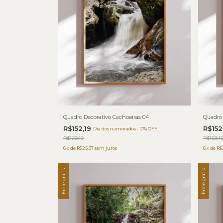
Quadro Decorativo Cachoeiras 04
Quadro 
R$152,19
R$152
Dia dos namorados - 10% OFF
R$169,10
R$169,1
6
x
de
R$25,37
sem juros
6
x
de
R$
Frete grátis
Frete grátis