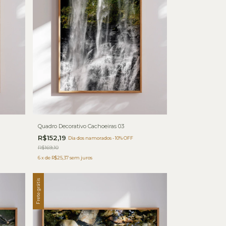
Quadro Decorativo Cachoeiras 03
R$152,19
Dia dos namorados - 10% OFF
R$169,10
6
x
de
R$25,37
sem juros
Frete grátis