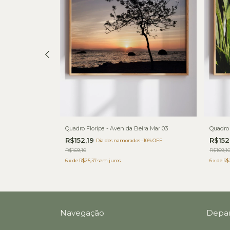
Quadro Floripa - Avenida Beira Mar 03
Quadro 
R$152,19
R$152
 10% OFF
Dia dos namorados - 10% OFF
R$169,10
R$169,1
6
x
de
R$25,37
sem juros
6
x
de
R$
Navegação
Depa