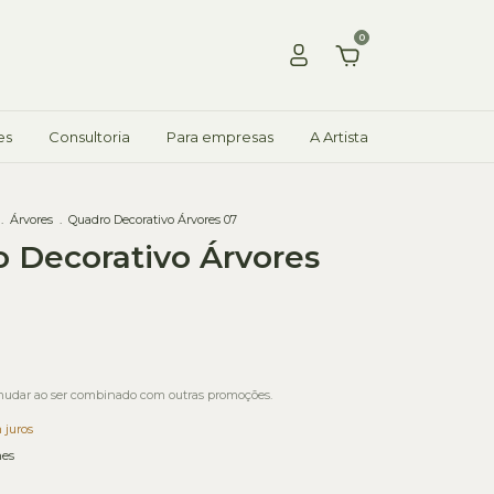
0
es
Consultoria
Para empresas
A Artista
.
Árvores
.
Quadro Decorativo Árvores 07
 Decorativo Árvores
udar ao ser combinado com outras promoções.
 juros
hes