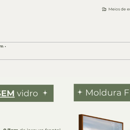
Meios de e
m •