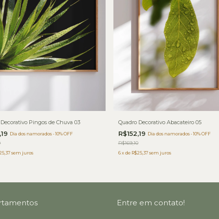
Decorativo Pingos de Chuva 03
Quadro Decorativo Abacateiro 05
,19
R$152,19
Dia dos namorados - 10% OFF
Dia dos namorados - 10% OFF
0
R$169,10
25,37
sem juros
6
x
de
R$25,37
sem juros
rtamentos
Entre em contato!