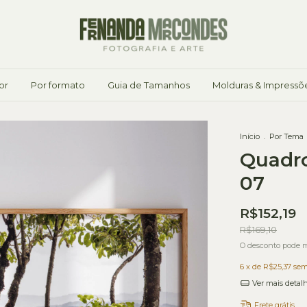
or
Por formato
Guia de Tamanhos
Molduras & Impressõ
Início
.
Por Tema
Quadro
07
R$152,19
R$169,10
O desconto pode m
6
x de
R$25,37
sem
Ver mais detal
Frete grátis