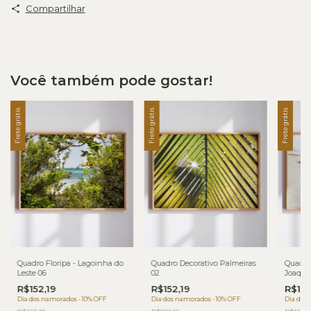
Compartilhar
Você também pode gostar!
Frete grátis
Frete grátis
Frete grátis
Quadro Floripa - Lagoinha do
Quadro Decorativo Palmeiras
Quadro 
Leste 06
02
Joaqui
R$152,19
R$152,19
R$152
Dia dos namorados - 10% OFF
Dia dos namorados - 10% OFF
Dia dos