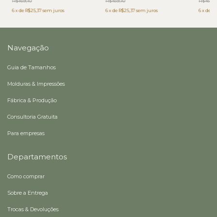
R$169,10
R$169,10
R$169,1
6
x
de
R$25,37
sem juros
6
x
de
R$25,37
sem juros
6
x
de
R$
Navegação
Guia de Tamanhos
Molduras & Impressões
Fábrica & Produção
Consultoria Gratuita
Para empresas
Departamentos
Como comprar
Sobre a Entrega
Trocas & Devoluções