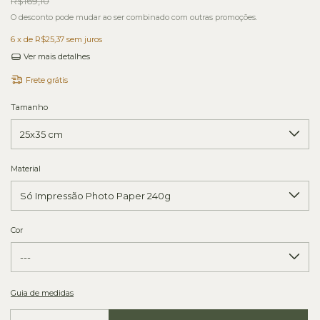
R$169,10
O desconto pode mudar ao ser combinado com outras promoções.
6
x de
R$25,37
sem juros
Ver mais detalhes
Frete grátis
Tamanho
Material
Cor
Guia de medidas