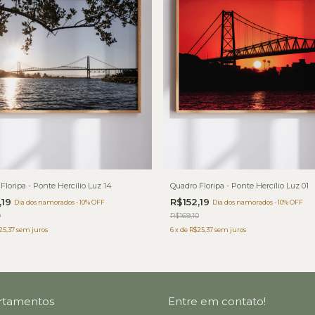
Floripa - Ponte Hercílio Luz 14
Quadro Floripa - Ponte Hercílio Luz 01
,19
R$152,19
Dia dos namorados - 10% OFF
Dia dos namorados - 10% OFF
0
R$169,10
25,37
sem juros
6
x
de
R$25,37
sem juros
rtamentos
Entre em contato!