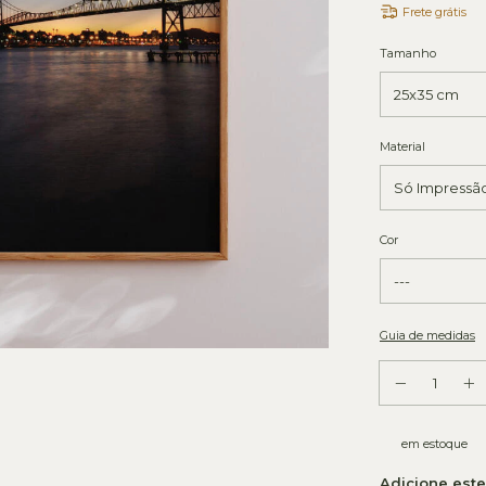
Frete grátis
Tamanho
Material
Cor
Guia de medidas
em estoque
Adicione est