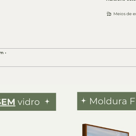
Meios de e
m •