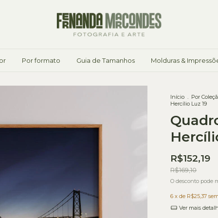
or
Por formato
Guia de Tamanhos
Molduras & Impressõ
Início
.
Por Coleç
Hercílio Luz 19
Quadro
Hercíli
R$152,19
R$169,10
O desconto pode m
6
x de
R$25,37
sem
Ver mais detal