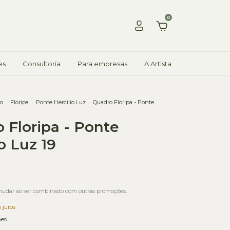
0
es
Consultoria
Para empresas
A Artista
ão
.
Floripa
.
Ponte Hercílio Luz
.
Quadro Floripa - Ponte
 Floripa - Ponte
o Luz 19
udar ao ser combinado com outras promoções.
 juros
hes