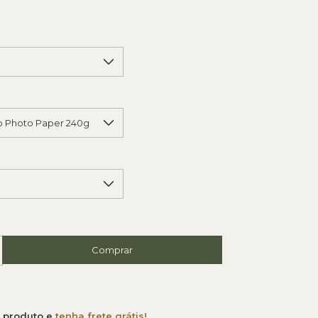
e produto e
tenha frete grátis!