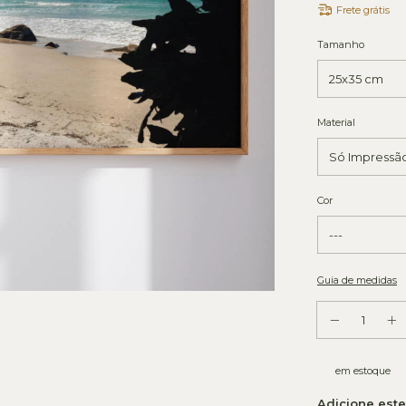
Frete grátis
Tamanho
Material
Cor
Guia de medidas
em estoque
Adicione est