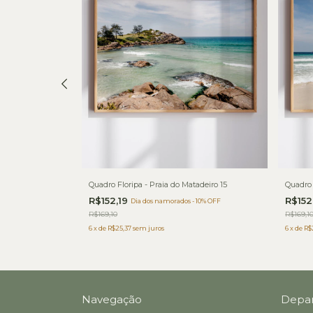
adeiro 14
Quadro Floripa - Praia do Matadeiro 15
Quadro 
R$152,19
R$152
 10% OFF
Dia dos namorados - 10% OFF
R$169,10
R$169,1
6
x
de
R$25,37
sem juros
6
x
de
R$
Navegação
Depa