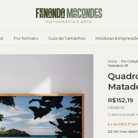
or
Por formato
Guia de Tamanhos
Molduras & Impressõ
Início
.
Por Coleç
Matadeiro 18
Quadro
Matade
R$152,19
R$169,10
O desconto pode m
6
x de
R$25,37
sem
Ver mais detal