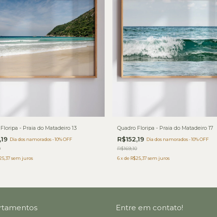
Floripa - Praia do Matadeiro 13
Quadro Floripa - Praia do Matadeiro 17
,19
R$152,19
Dia dos namorados - 10% OFF
Dia dos namorados - 10% OFF
0
R$169,10
25,37
sem juros
6
x
de
R$25,37
sem juros
rtamentos
Entre em contato!