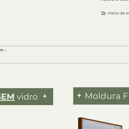
Meios de e
m •