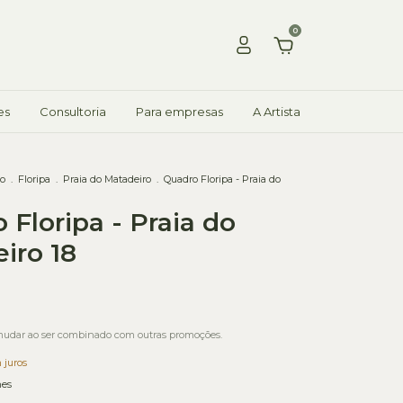
0
es
Consultoria
Para empresas
A Artista
ão
.
Floripa
.
Praia do Matadeiro
.
Quadro Floripa - Praia do
 Floripa - Praia do
iro 18
udar ao ser combinado com outras promoções.
 juros
hes