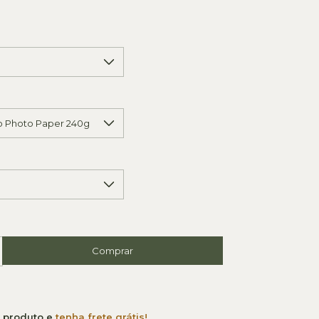
e produto e
tenha frete grátis!