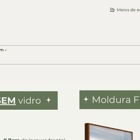
Meios de e
m •