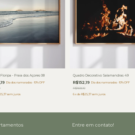
Floripa - Praia dos Açores 08
Quadro Decorativo Salamandras 49
,19
R$152,19
Dia dos namorados - 10% OFF
Dia dos namorados - 10% OFF
0
R$169,10
25,37
sem juros
6
x
de
R$25,37
sem juros
rtamentos
Entre em contato!