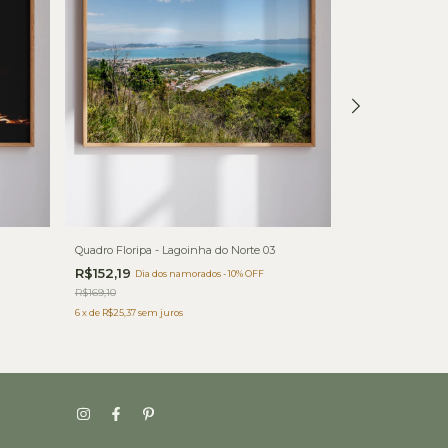
Quadro Floripa - Lagoinha do Norte 03
Quadro Floripa -
R$152,19
R$152,19
Dia dos namorados - 10% OFF
Dia do
R$169,10
R$169,10
6
x
de
R$25,37
sem juros
6
x
de
R$25,37
sem j