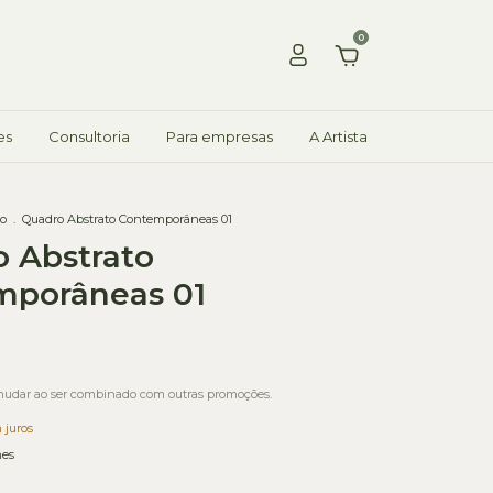
0
es
Consultoria
Para empresas
A Artista
ão
.
Quadro Abstrato Contemporâneas 01
 Abstrato
mporâneas 01
udar ao ser combinado com outras promoções.
 juros
hes