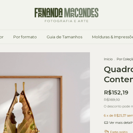
or
Por formato
Guia de Tamanhos
Molduras & Impressõ
Início
.
Por Coleç
Quadro
Conte
R$152,19
R$169,10
O desconto pode m
6
x de
R$25,37
sem
Ver mais detal
Frete grátis