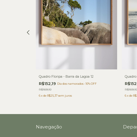
adeiro 02
Quadro Floripa - Barra da Lagoa 12
Quadro 
R$152,19
R$152
 10% OFF
Dia dos namorados - 10% OFF
R$169,10
R$169,1
6
x
de
R$25,37
sem juros
6
x
de
R$
Navegação
Depa