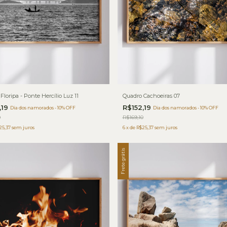
Floripa - Ponte Hercílio Luz 11
Quadro Cachoeiras 07
,19
R$152,19
Dia dos namorados - 10% OFF
Dia dos namorados - 10% OFF
0
R$169,10
25,37
sem juros
6
x
de
R$25,37
sem juros
Frete grátis