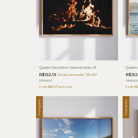
Quadro Decorativo Salamandras 49
Quadro 
R$152,19
R$152
Dia dos namorados - 10% OFF
R$169,10
R$169,1
6
x
de
R$25,37
sem juros
6
x
de
R$
Frete grátis
Frete grátis