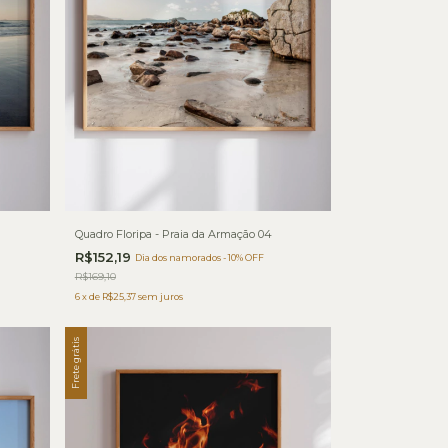
Quadro Floripa - Praia da Armação 04
R$152,19
Dia dos namorados - 10% OFF
R$169,10
6
x
de
R$25,37
sem juros
Frete grátis