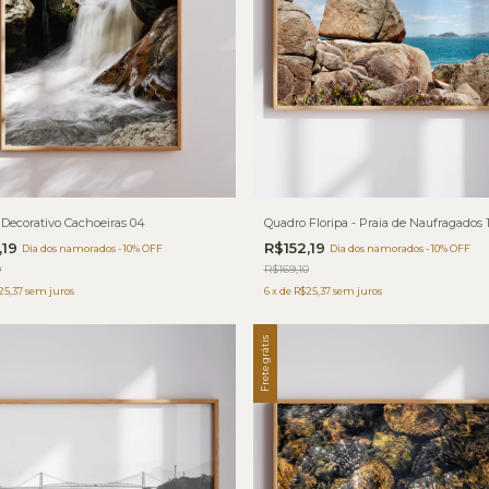
Decorativo Cachoeiras 04
Quadro Floripa - Praia de Naufragados 1
,19
R$152,19
Dia dos namorados - 10% OFF
Dia dos namorados - 10% OFF
0
R$169,10
25,37
sem juros
6
x
de
R$25,37
sem juros
Frete grátis