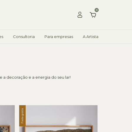
0
es
Consultoria
Para empresas
A Artista
 a decoração e a energia do seu lar!
Frete grátis