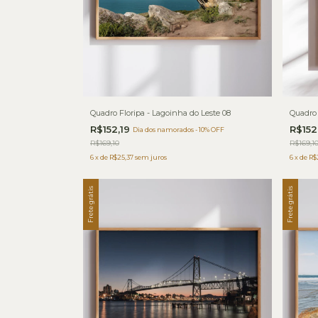
Quadro Floripa - Lagoinha do Leste 08
Quadro 
R$152,19
R$152
Dia dos namorados - 10% OFF
R$169,10
R$169,1
6
x
de
R$25,37
sem juros
6
x
de
R$
Frete grátis
Frete grátis