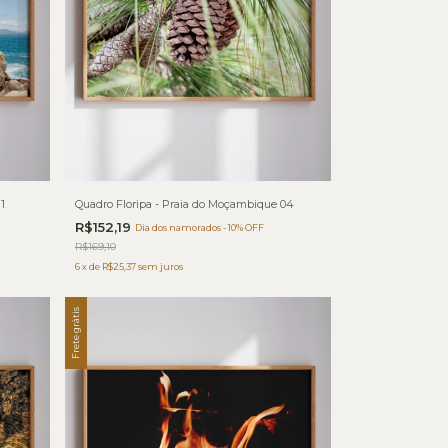
1
Quadro Floripa - Praia do Moçambique 04
R$152,19
Dia dos namorados - 10% OFF
R$169,10
6
x
de
R$25,37
sem juros
Frete grátis