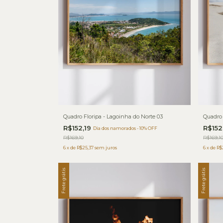
Quadro Floripa - Lagoinha do Norte 03
Quadro 
R$152,19
R$152
Dia dos namorados - 10% OFF
R$169,10
R$169,1
6
x
de
R$25,37
sem juros
6
x
de
R$
Frete grátis
Frete grátis