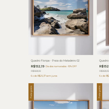
Quadro Floripa - Praia do Matadeiro 02
Quadro
R$152,19
R$152
Dia dos namorados - 10% OFF
R$169,10
R$169,1
6
x
de
R$25,37
sem juros
6
x
de
R$
Frete grátis
Frete grátis