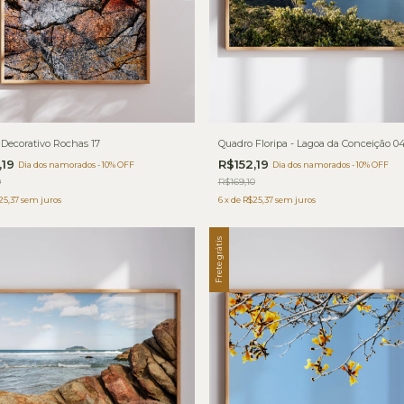
Decorativo Rochas 17
Quadro Floripa - Lagoa da Conceição 0
,19
R$152,19
Dia dos namorados - 10% OFF
Dia dos namorados - 10% OFF
0
R$169,10
25,37
sem juros
6
x
de
R$25,37
sem juros
Frete grátis