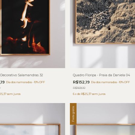
 Decorativo Salamandras 32
Quadro Floripa - Praia da Daniela 04
,19
R$152,19
Dia dos namorados - 10% OFF
Dia dos namorados - 10% OFF
0
R$169,10
25,37
sem juros
6
x
de
R$25,37
sem juros
Frete grátis