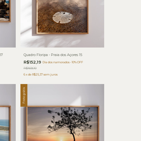
07
Quadro Floripa - Praia dos Açores 15
R$152,19
Dia dos namorados - 10% OFF
R$169,10
6
x
de
R$25,37
sem juros
Frete grátis