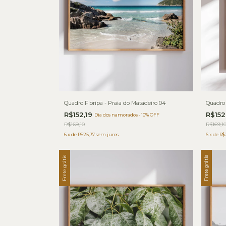
Quadro Floripa - Praia do Matadeiro 04
Quadro 
R$152,19
R$152
Dia dos namorados - 10% OFF
R$169,10
R$169,1
6
x
de
R$25,37
sem juros
6
x
de
R$
Frete grátis
Frete grátis