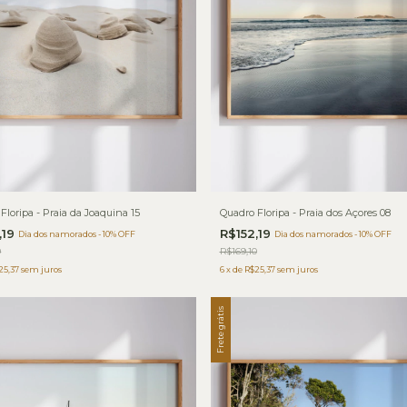
Floripa - Praia da Joaquina 15
Quadro Floripa - Praia dos Açores 08
,19
R$152,19
Dia dos namorados - 10% OFF
Dia dos namorados - 10% OFF
0
R$169,10
25,37
sem juros
6
x
de
R$25,37
sem juros
Frete grátis