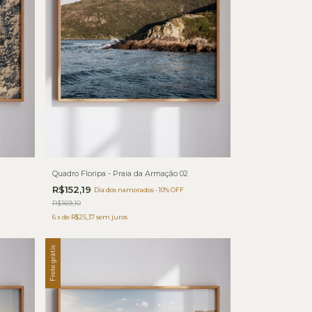
Quadro Floripa - Praia da Armação 02
R$152,19
Dia dos namorados - 10% OFF
R$169,10
6
x
de
R$25,37
sem juros
Frete grátis