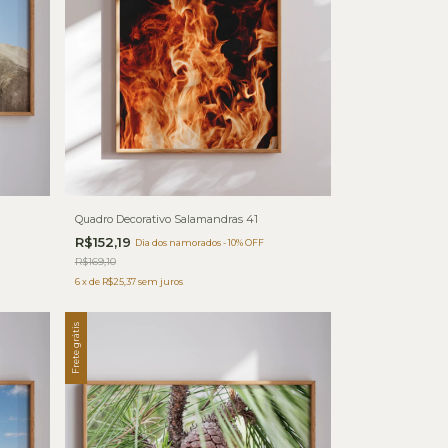
Quadro Decorativo Salamandras 41
R$152,19
Dia dos namorados - 10% OFF
R$169,10
6
x
de
R$25,37
sem juros
Frete grátis