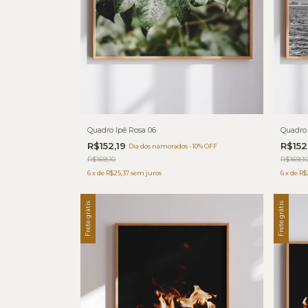
Quadro Ipê Rosa 06
Quadro 
R$152,19
R$152
Dia dos namorados - 10% OFF
R$169,10
R$169,1
6
x
de
R$25,37
sem juros
6
x
de
R$
Frete grátis
Frete grátis