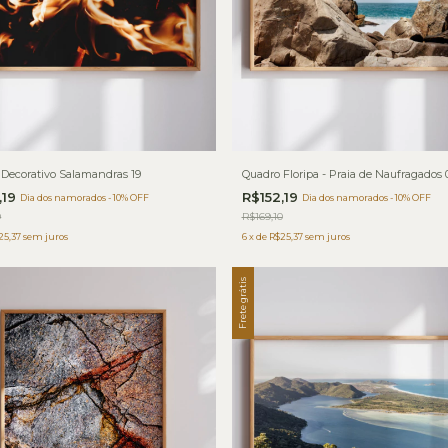
Decorativo Salamandras 19
Quadro Floripa - Praia de Naufragados 
,19
R$152,19
Dia dos namorados - 10% OFF
Dia dos namorados - 10% OFF
0
R$169,10
25,37
sem juros
6
x
de
R$25,37
sem juros
Frete grátis