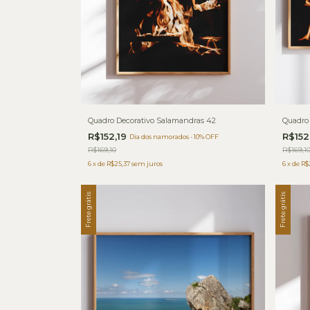
Quadro Decorativo Salamandras 42
Quadro 
R$152,19
R$152
Dia dos namorados - 10% OFF
R$169,10
R$169,1
6
x
de
R$25,37
sem juros
6
x
de
R$
Frete grátis
Frete grátis