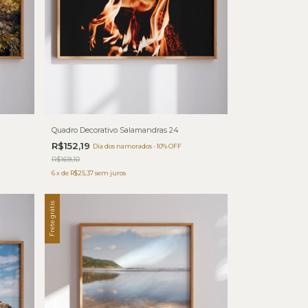
Quadro Decorativo Salamandras 24
R$152,19
Dia dos namorados - 10% OFF
R$169,10
6
x
de
R$25,37
sem juros
Frete grátis