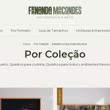
or
Por formato
Guia de Tamanhos
Molduras & Impressõ
Início
.
Por Coleção
.
breadcrumbs.maenatureza
Por Coleção
uarto, Quadros para cozinha, Quadros para todos s ambientes! Renove
Frete grátis